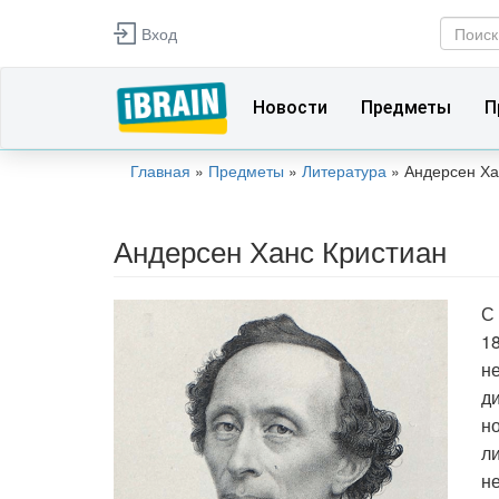
Перейти к основному содержанию
Вход
Фор
Поиск
Новости
Предметы
П
Главная
»
Предметы
»
Литература
»
Андерсен Ха
Вы здесь
Андерсен Ханс Кристиан
С
18
н
д
но
ли
н