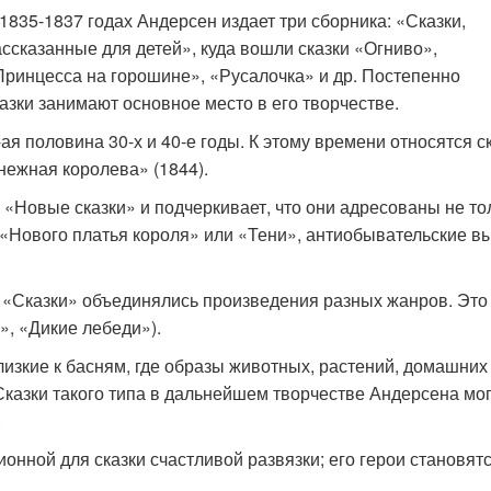
1835-1837 годах Андерсен издает три сборника: «Сказки,
ссказанные для детей», куда вошли сказки «Огниво»,
ринцесса на горо­шине», «Русалочка» и др. По­степенно
азки занимают ос­новное место в его творчестве.
я поло­вина 30-х и 40-е годы. К этому времени относятся с
неж­ная королева» (1844).
и «Новые сказки» и подчеркивает, что они адресованы не то
«Нового платья короля» или «Тени», антиобывательские в
«Сказ­ки» объединялись произведения разных жанров. Это 
, «Дикие лебеди»).
близкие к басням, где образы животных, растений, домашни
Сказки такого типа в дальнейшем творчестве Андерсена мо
.
ионной для сказки счастливой развязки; его герои становя