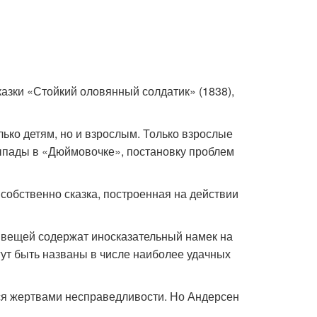
казки «Стойкий оловянный солда­тик» (1838),
лько детям, но и взрослым. Только взрослые
ыпады в «Дюймовочке», по­становку проблем
соб­ственно сказка, построенная на действии
х вещей содержат иносказательный намек на
гут быть названы в числе наиболее удачных
тся жер­твами несправедливости. Но Андерсен