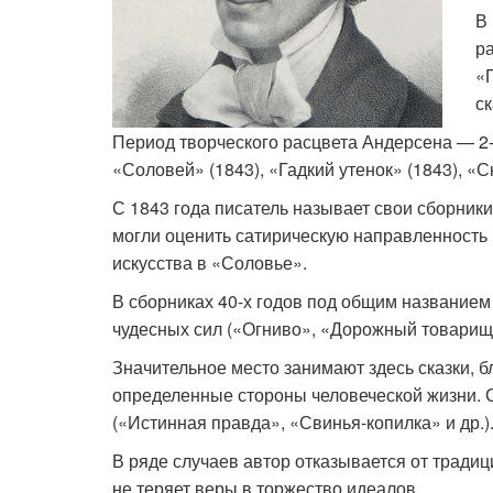
В 
ра
«П
ск
Период творческого рас­цвета Андерсена — 2-а
«Соловей» (1843), «Гадкий утенок» (1843), «С
С 1843 года писатель назы­вает свои сборник
могли оценить сатирическую направленность 
искусства в «Соловье».
В сборниках 40-х годов под общим названием 
чудесных сил («Огниво», «Дорожный товарищ»
Значительное место занимают здесь сказки, 
определенные сторо­ны человеческой жизни. 
(«Истинная правда», «Свинья-копилка» и др.)
В ряде случаев автор отказывается от традиц
не теряет веры в торжество идеалов.