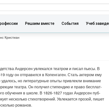
ма поиска
рофессии
Решаем вместе
События
Учеб заведе
нс Кристиан
 детства Андерсен увлекался театром и писал пьесы. В
19 году он отправился в Копенгаген. Стать актером ему
е удалось, но литературные опыты привлекли внимание
ирекции театра. Он получил стипендию и право бесплат­
го обучения в школе. В 1826-1827 годах Андерсен пуб­
кует несколько стихотворений. Увлекается прозой, пишет
есколько романов.