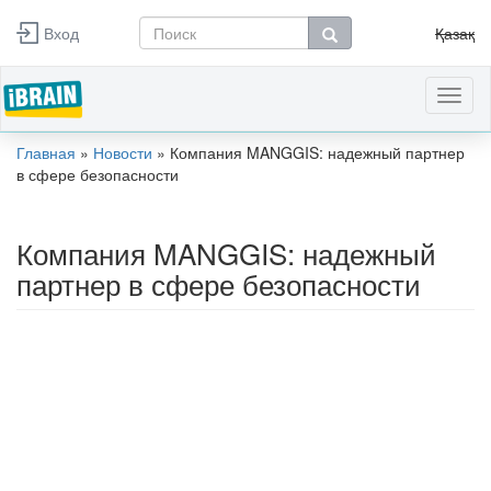
Перейти к основному содержанию
Вход
Қазақ
Форма поиска
Поиск
Toggl
naviga
Главная
»
Новости
»
Компания MANGGIS: надежный партнер
Вы здесь
в сфере безопасности
Компания MANGGIS: надежный
партнер в сфере безопасности