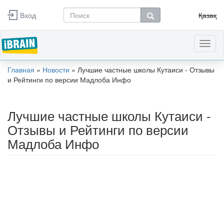
Перейти к основному содержанию
Вход
Қазақ
Форма поиска
Поиск
Toggl
naviga
Главная
»
Новости
»
Лучшие частные школы Кутаиси - Отзывы
Вы здесь
и Рейтинги по версии Мадлоба Инфо
Лучшие частные школы Кутаиси -
Отзывы и Рейтинги по версии
Мадлоба Инфо