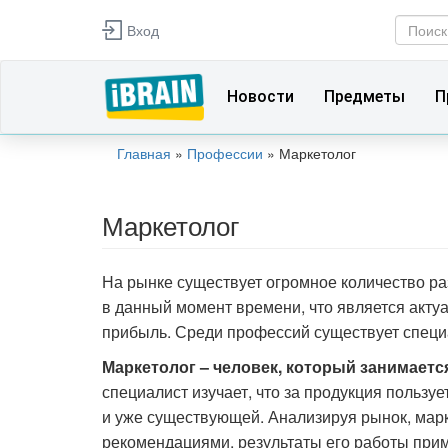
Перейти к основному содержанию
Вход
Фор
Поиск
Новости
Предметы
П
Главная
»
Профессии
»
Маркетолог
Вы здесь
Маркетолог
На рынке существует огромное количество ра
в данный момент времени, что является актуа
прибыль. Среди профессий существует специа
Маркетолог – человек, который занимаетс
специалист изучает, что за продукция пользу
и уже существующей. Анализируя рынок, марк
рекомендациями, результаты его работы при