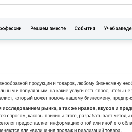
ма поиска
рофессии
Решаем вместе
События
Учеб заведе
знообразной продукции и товаров, любому бизнесмену необ
льным и популярным, на какие услуги есть спрос, чтобы не 
лист, который может помочь нашему бизнесмену, предприя
я исследованием рынка, а так же нравов, вкусов и пре
ется спросом, каковы причины этого, разрабатывает методы 
етолог предоставляет информацию о той или иной его обла
меняются для увеличения продаж и реализаций товара.