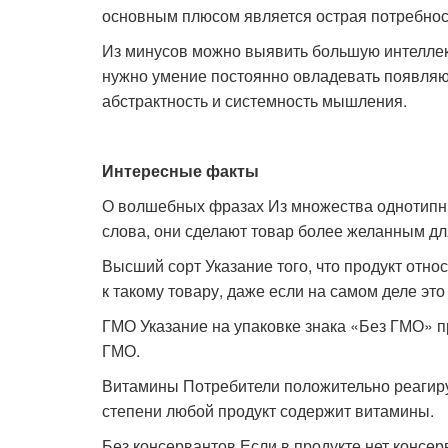
основным плюсом является острая потребност
Из минусов можно выявить большую интеллек
нужно умение постоянно овладевать появляю
абстрактность и системность мышления.
Интересные факты
О волшебных фразах Из множества однотипных
слова, они сделают товар более желанным дл
Высший сорт Указание того, что продукт отно
к такому товару, даже если на самом деле это 
ГМО Указание на упаковке знака «Без ГМО» п
ГМО.
Витамины Потребители положительно реагиру
степени любой продукт содержит витамины.
Без консервантов Если в продукте нет консе