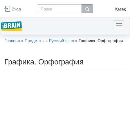
Перейти к основному содержанию
Вход
Қазақ
Форма поиска
Поиск
Toggl
naviga
Главная
»
Предметы
»
Русский язык
»
Графика. Орфография
Вы здесь
Графика. Орфография