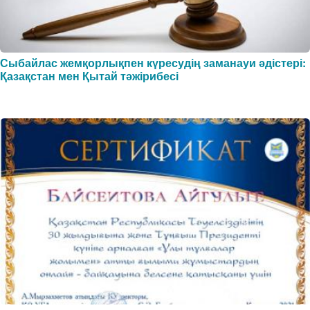
Сыбайлас жемқорлықпен күресудің заманауи әдістері:
Қазақстан мен Қытай тәжірибесі