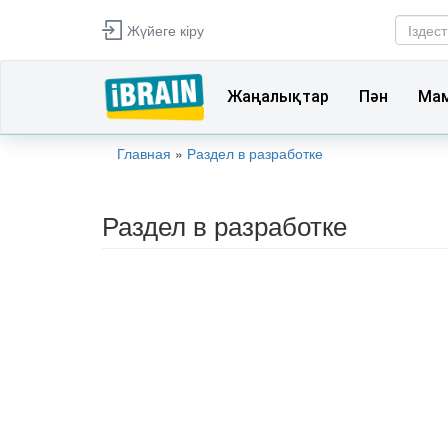
Skip to main content
Жүйеге кіру
Ізд
Іздест
Жаңалықтар
Пән
Ма
Главная
»
Раздел в разработке
You are here
Раздел в разработке