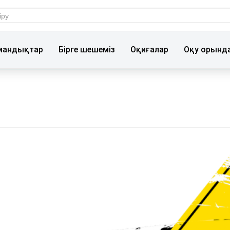
естіру формасы
іру
мандықтар
Бірге шешеміз
Оқиғалар
Оқу орынд