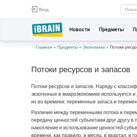
Перейти к основному содержанию
Вход
Фор
Поиск
Новости
Предметы
П
Главная
»
Предметы
»
Экономика
»
Потоки ресур
Вы здесь
Потоки ресурсов и запасов
Потоки ресурсов и запасов. Наряду с класси
экзогенные в макроэкономике используется и
их во времени: переменные запаса и перемен
Различие между переменными потока и перем
передачу ценностей субъектами друг другу в
накопление и использование ценностей субъ
времени, как правило, в месяц, в квартал, в 