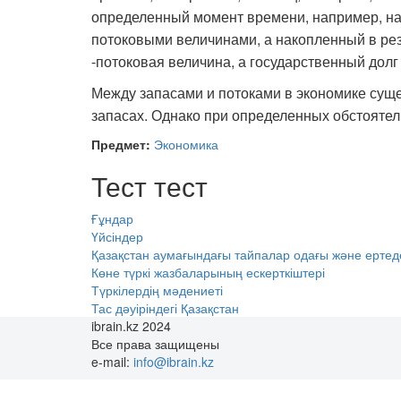
определенный момент времени, например, на 
потоковыми величинами, а накопленный в рез
-потоковая величина, а государственный долг
Между запасами и потоками в экономике суще
запасах. Однако при определенных обстоятель
Предмет:
Экономика
Тест тест
Ғұндар
Үйсіндер
Қазақстан аумағындағы тайпалар одағы және ертед
Көне түркі жазбаларының ескерткіштері
Түркілердің мәдениеті
Тас дәуіріндегі Қазақстан
ibrain.kz 2024
Все права защищены
e-mail:
info@ibrain.kz