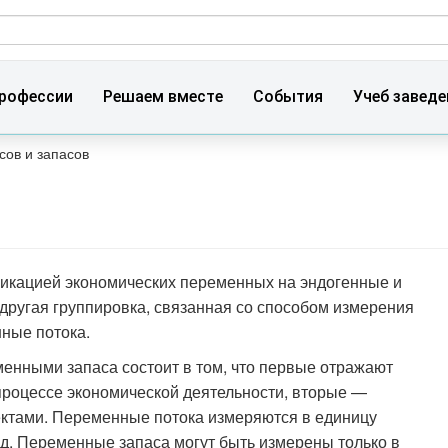
ма поиска
рофессии
Решаем вместе
События
Учеб заведе
сов и запасов
фикацией экономических переменных на эндогенные и
 другая группировка, связанная со способом измерения
ные потока.
енными запаса состоит в том, что первые отражают
 процессе экономической деятельности, вторые —
ектами. Переменные потока измеряются в единицу
год. Переменные запаса могут быть измерены только в