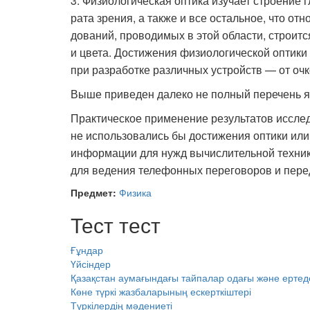
3. Физиологическая оптика изучает строение г
рата зрения, а также и все остальное, что от
дований, проводимых в этой области, строитс
и цвета. Достижения физиологической оптики 
при разработке различных устройств — от очк
Выше приведен далеко не полный перечень я
Практическое применение результатов исследо
не использовались бы достижения оптики или
информации для нужд вычислительной техники
для ведения телефонных переговоров и пере
Предмет:
Физика
Тест тест
Ғұндар
Үйсіндер
Қазақстан аумағындағы тайпалар одағы және ертед
Көне түркі жазбаларының ескерткіштері
Түркілердің мәдениеті