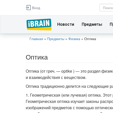
Перейти к основному содержанию
Вход
Фор
Поиск
Новости
Предметы
П
Главная
»
Предметы
»
Физика
»
Оптика
Вы здесь
Оптика
Оптика (от греч. — optike ) — это раздел физ
и взаимодействия с веществом.
Оптика традиционно делится на следующие р
1. Геометрическая (или лучевая) оптика. Это
Геометрическая оптика изучает законы распр
изображений предметов с помощью оптических