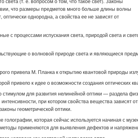
света (т. е. вопросом о том, что такое свет). Законы
овии, что размеры предметов много больше длины волны
т, оптически однородна, а свойства ее не зависят от
ные с процессами испускания света, природой света и свето
льствующие о волновой природе света и яв­ляющиеся предм
торого привела М. Планка к открытию квантовой природы из
рой привело к идее о возможности создания оптических кв
о стимулом для развития нелинейной опти­ки — раздела физ
нтенсивности, при котором свойства вещества зависят от и
законы геометрической оптики.
 голографии, которая сейчас используется на­чиная с муз
ие методы применяются для выявления дефектов и напряжен