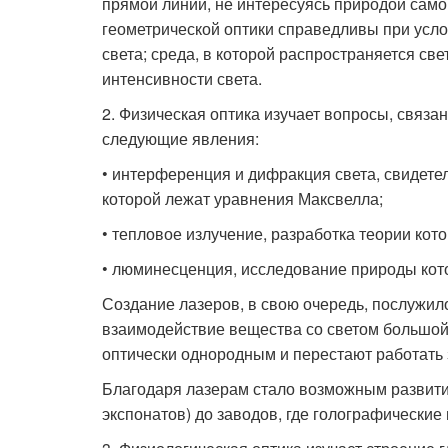
прямой линии, не интересуясь природой самого 
геометрической оптики справедливы при усл
света; среда, в которой распространяется све
интенсивности света.
2. Физическая оптика изучает вопросы, связан
следующие явления:
• интерференция и дифракция света, свидете
которой лежат уравнения Мак­свелла;
• тепловое излучение, разработка теории ко
• люминесценция, исследование природы кото
Создание лазеров, в свою очередь, послужил
взаимодействие вещества со светом большой и
оптически однородным и перестают работать 
Благодаря лазерам стало возможным развитие
экспонатов) до заводов, где голографическ