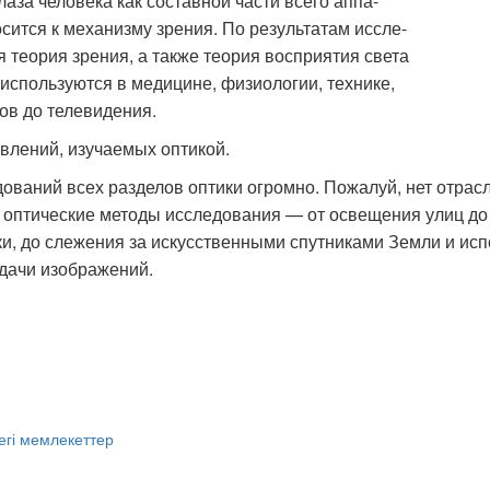
лаза человека как составной части всего аппа-
носится к механизму зрения. По результатам иссле-
я теория зрения, а также теория восприятия света
используются в медицине, физиологии, технике,
ов до телевидения.
влений, изучаемых оптикой.
ваний всех разделов оптики огромно. Пожалуй, нет отрасл
 оптические методы исследования — от освещения улиц до
, до слежения за искусственными спутниками Земли и исп
дачи изображений.
егі мемлекеттер