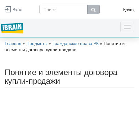
Перейти к основному содержанию
Вход
Қазақ
Форма поиска
Поиск
Toggl
naviga
Главная
»
Предметы
»
Гражданское право РК
»
Понятие и
Вы здесь
элементы договора купли-продажи
Понятие и элементы договора
купли-продажи