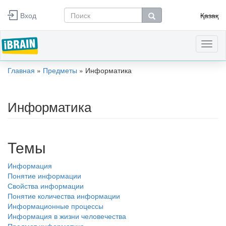
Перейти к основному содержанию
Вход
Қазақ
Форма поиска
Поиск
Toggl
naviga
Главная
»
Предметы
»
Информатика
Вы здесь
Информатика
Темы
Информация
Понятие информации
Свойства информации
Понятие количества информации
Информационные процессы
Информация в жизни человечества