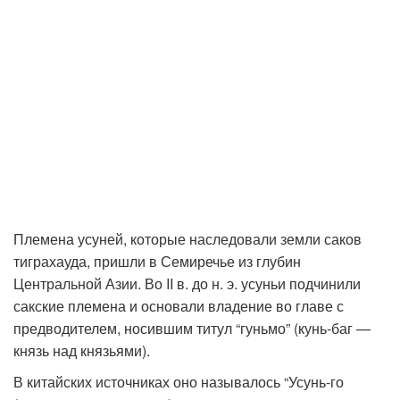
Племена усуней, которые наследовали земли саков
тиграхауда, пришли в Семиречье из глубин
Центральной Азии. Во II в. до н. э. усуньи подчинили
сакские племена и основали владение во главе с
предводителем, носившим титул “гуньмо” (кунь-баг —
князь над князьями).
В китайских источниках оно называлось “Усунь-го