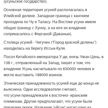
(усуньское государство).
Основная территория усуней располагалась в
Илийской долине. Западная граница с кангюем
проходила по Чу и Таласу. На Востоке усуни имели
общую границу с Хунну, а на юге их владение
соприкасалось с Ферганой (Даванью).
Столица усуней - Чигучен (“Город красной долины”)
находилась на берегу Иссык-Куля.
Посол Китайского императора У-ди, князь Чжан Цянь, в
138 г., отправленный на Запад, пишет о том, что
владение Усунь насчитывало по 630000 человек и
могло выставить 188000 воинов.
Этническая принадлежность усуней еще до конца не
выяснена. Одни исследователи считают,
что усуни принадлежали к восточно- иранским
племенам. Другие предполагают, что усуни были
предками тюрок. Название “уйсун” носит одно из