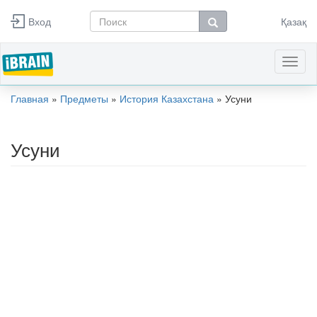
Перейти к основному содержанию
Вход
Қазақ
Форма поиска
Поиск
Toggl
naviga
Главная
»
Предметы
»
История Казахстана
»
Усуни
Вы здесь
Усуни