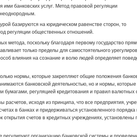
я ими банковских услуг. Метод правовой регуляции
о неоднородным.
турой базируются на юридическом равенстве сторон, то
етод регуляции общественных отношений.
ых метода, поскольку благодаря первому государство прям
навливает только пределы для самостоятельного урегулир
особ влияния на сознание и волю людей определяет поведе
только нормы, которые закрепляют общие положения банковс
занимаются банковской деятельностью, но и нормы, которые
ми бумагами, регуляцией кредитования и правил валютных 
ы расчетов, исходя из принципа, что все предприятия, уч
 счетах в банках и придерживаться установленного порядка
ок открытия счетов в кредитных учреждениях, установлены
 регулируют организацию банковской системы и проведени