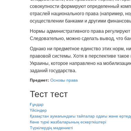
совокупности формируют определенный компл
отраслей национального права (например, н
осуществлении банками и другими финансовы
Нормы административного права регулируют 
Следовательно, можно сделать вывод, что ба
Однако ни предметное единство этих норм, ни
правовой системы. Хотя в перспективе такое
Украины, которое направлено на мобилизаци
заданий государства.
Предмет:
Основы права
Тест тест
Ғұндар
Үйсіндер
Қазақстан аумағындағы тайпалар одағы және ертед
Көне түркі жазбаларының ескерткіштері
Түркілердің мәдениеті