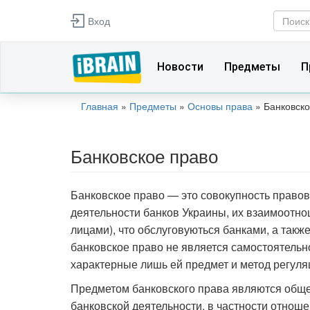
Перейти к основному содержанию
Вход
Фор
Поиск
Новости
Предметы
П
Главная
»
Предметы
»
Основы права
»
Банковско
Вы здесь
Банковское право
Банковское право — это совокупность правов
деятельности банков Украины, их взаимоотн
лицами), что обслуговуються банками, а такж
банковское право не является самостоятельн
характерные лишь ей предмет и метод регул
Предметом банковского права являются обще
банковской деятельности, в частности отнош