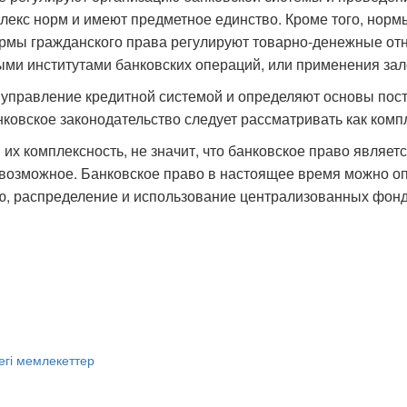
екс норм и имеют предметное единство. Кроме того, норм
ормы гражданского права регулируют товарно-денежные от
ми институтами банковских операций, или применения зало
управление кредитной системой и определяют основы пост
нковское законодательство следует рассматривать как комп
 их комплексность, не значит, что банковское право являе
 возможное. Банковское право в настоящее время можно о
ю, распределение и использование централизованных фонд
егі мемлекеттер