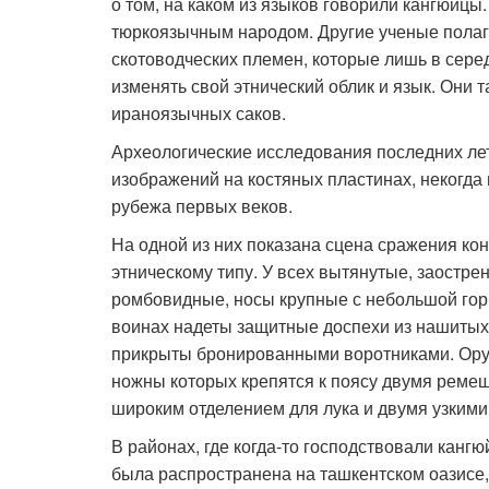
о том, на каком из языков говорили кангюйц
тюркоязычным народом. Другие ученые полага
скотоводческих племен, которые лишь в серед
изменять свой этнический облик и язык. Они 
ираноязычных саков.
Археологические исследования последних лет
изображений на костяных пластинах, некогд
рубежа первых веков.
На одной из них показана сцена сражения кон
этническому типу. У всех вытянутые, заостре
ромбовидные, носы крупные с небольшой гор
воинах надеты защитные доспехи из нашитых
прикрыты бронированными воротниками. Ору
ножны которых крепятся к поясу двумя ремеш
широким отделением для лука и двумя узкими 
В районах, где когда-то господствовали канг
была распространена на ташкентском оазисе,