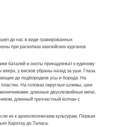
ошел до нас в виде гравированных
ены при раскопках кангюйских курганов
ники баталий и охоты принадлежат к единому
 вверх, у висков убраны назад за уши. Глаза
ающие до подбородков усы и борода. На
 пластин. На головах округлые шлемы, шеи
конечниками: длинные двухлезвийные мечи,
ником, длинный трехчастный колчан с
сли их к археологическим культурам. Первая
ьях Каратау до Таласа.