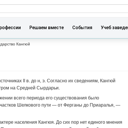
ма поиска
рофессии
Решаем вместе
События
Учеб заведе
ударство Кангюй
очниках II в. до н, э. Согласно их сведениям, Кангюй
нтром на Средней Сырдарьи.
жении всего периода его существования было
участков Шелкового пути — от Ферганы до Приаралья, —
ктере населения Кангюя. До сих пор нет единого мнения