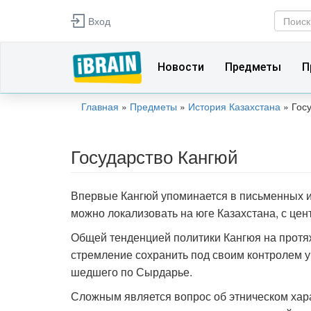
Перейти к основному содержанию
Вход
Фор
Поиск
Новости
Предметы
П
Главная
»
Предметы
»
История Казахстана
»
Гос
Вы здесь
Государство Кангюй
Впервые Кангюй упоминается в письменных ист
можно локализовать на юге Казахстана, с це
Общей тенденцией политики Кангюя на протя
стремление сохранить под своим контролем 
шедшего по Сырдарье.
Сложным является вопрос об этническом хара