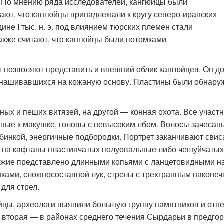
ы. По мнению ряда исследователей, кангюйцы были
ют, что кангюйцы принадлежали к кругу северо-иранских
ине I тыс. н. э. под влиянием тюрских племен стали
также считают, что кангюйцы были потомками
 позволяют представить и внешний облик кангюйцев. Он д
а нашивавшихся на кожаную основу. Пластины были обнаруж
ных и пеших витязей, на другой — конная охота. Все участ
нные к макушке, головы с невысоким лбом. Волосы зачесаны
бинкой, энергичные подбородки. Портрет заканчивают свис
 на кафтаны пластинчатых полуовальные либо чешуйчатых
жие представлено длинными копьями с ланцетовидными на
ками, сложносоставной лук, стрелы с трехгранным наконеч
для стрел.
юйцы, археологи выявили большую группу памятников и отне
 вторая — в районах среднего течения Сырдарьи в предгор